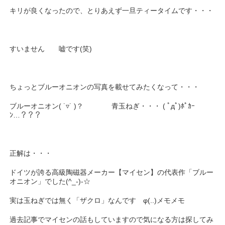
キリが良くなったので、とりあえず一旦ティータイムです・・・
すいません 嘘です(笑)
ちょっとブルーオニオンの写真を載せてみたくなって・・・
ブルーオニオン( ˙▿˙ )？ 青玉ねぎ・・・ ( ﾟдﾟ)ﾎﾟｶｰ
ﾝ…？？？
正解は・・・
ドイツが誇る高級陶磁器メーカー【マイセン】の代表作「ブルー
オニオン」でした(^_-)-☆
実は玉ねぎでは無く「ザクロ」なんです φ(..)メモメモ
過去記事でマイセンの話もしていますので気になる方は探してみ