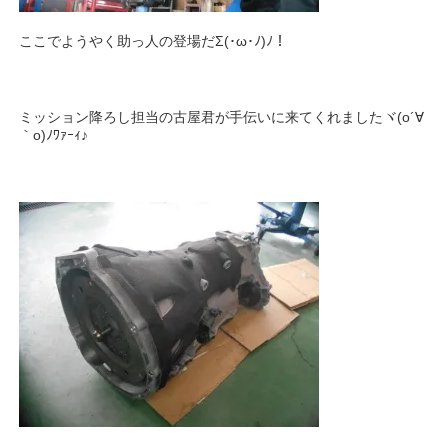
ここでようやく助っ人の登場だΣ(･ω･ﾉ)ﾉ！
ミッション降ろし担当の古屋君が手伝いに来てくれましたヾ(o´∀
｀o)ﾉﾜｧｰｨ♪