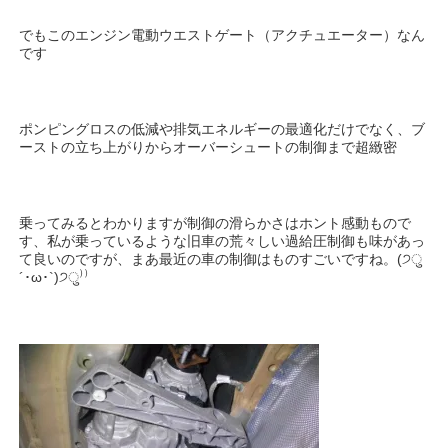
でもこのエンジン電動ウエストゲート（アクチュエーター）なん
です
ポンピングロスの低減や排気エネルギーの最適化だけでなく、ブ
ーストの立ち上がりからオーバーシュートの制御まで超緻密
乗ってみるとわかりますが制御の滑らかさはホント感動もので
す、私が乗っているような旧車の荒々しい過給圧制御も味があっ
て良いのですが、まあ最近の車の制御はものすごいですね。(੭ु
´･ω･`)੭ु⁾⁾