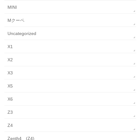
MINI
Mクーペ
Uncategorized
X1
X2
X3
X5
X6
Z3
Z4
Zenth4 (Z4)