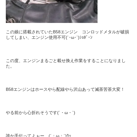
この娘に搭載されていたB58エンジン コンロッドメタルが破損
してしまい、エンジン使用不可(´･ω･`)ｼｮﾎﾞｰﾝ
この度、エンジンまるごと載せ換え作業をすることになりまし
た。
B58エンジンはホースやら配線やら沢山あって滅茶苦茶大変！
やる前から心折れそうです(´・ω・`)
誰か手伝ってよぉー (´；ω；`)ｳｯ…