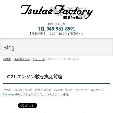
お問い合わせ先
TEL
048-961-8591
【営業時間】 9:30～19:00（月曜除く）
Blog
HOME
»
不定期ブログ
»
3シリーズ
»
G21 エンジン載せ換え前編
G21 エンジン載せ換え前編
投稿日 : 2026年6月13日
最終更新日時 : 2026年6月13日
カテゴリー :
3シリーズ
,
Uncategorized
,
スタッフブログ
,
メンテナンス・修理