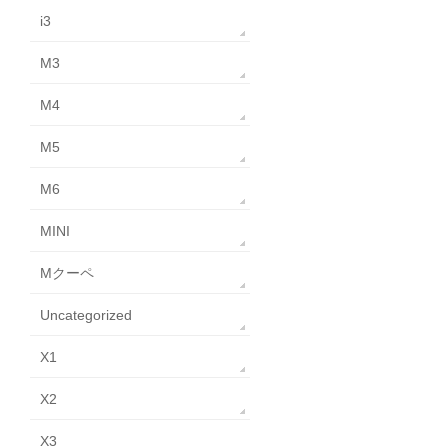
i3
M3
M4
M5
M6
MINI
Mクーペ
Uncategorized
X1
X2
X3