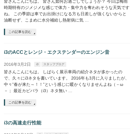
皆さんこんにちは。 皆さん如何お過ごしでしょうか？ 今日は梅雨
時期特有のジメジメな感じで体力・集中力を奪われそうな天気です
ね。 この季節は車でお出掛けになる方も日差しが強くないからと
油断せず、こまめに水分補給し熱射病に気 …
この記事を読む
i3のACCとレンジ・エクステンダーのエンジン音
2016年3月2日
i3
スタッフブログ
皆さんこんにちは。 しばらく展示車両の紹介ネタが多かったの
で、久々にi3ネタを書いています。 2016年も3月に入りましたが、
中々”春が来た～！！”という感じに暖かくなりませんよね（－ω
－； 最近カピバラ（i3）ネタ無い …
この記事を読む
i3の高速走行性能