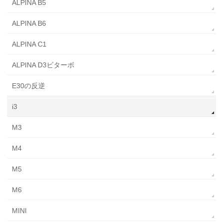
ALPINA B5
ALPINA B6
ALPINA C1
ALPINA D3ビターボ
E30の反逆
i3
M3
M4
M5
M6
MINI