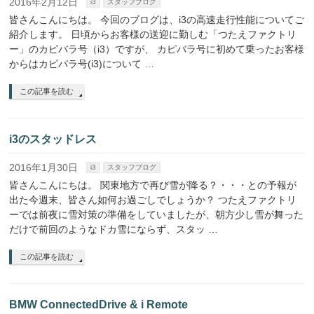
2016年2月12日
i3
スタッフブログ
皆さんこんにちは。 今回のブログは、i3の高速走行性能についてご
紹介します。 日頃からお客様の送迎に勤しむ「つたえファクトリ
ー」のカピバラ号（i3）ですが、 カピバラ号に初めて乗ったお客様
からはカピバラ号(i3)について …
この記事を読む
i3のスタッドレス
2016年1月30日
i3
スタッフブログ
皆さんこんにちは。 関東地方で再び雪が降る？・・・との予報が
出た今週末、皆さん如何お過ごしでしょうか？ つたえファクトリ
ーでは前夜に雪対策の準備をしていましたが、朝方少し雪が舞った
だけで前回のようなドカ雪にならず、スタッ …
この記事を読む
BMW ConnectedDrive & i Remote